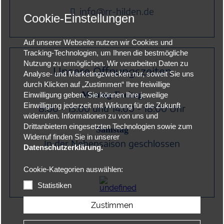
info@rr-hilden.de

Cookie-Einstellungen
Auf unserer Webseite nutzen wir Cookies und
Tracking-Technologien, um Ihnen die bestmögliche
Nutzung zu ermöglichen. Wir verarbeiten Daten zu
Unsere Öffnungszeiten
Analyse- und Marketingzwecken nur, soweit Sie uns
durch Klicken auf „Zustimmen“ Ihre freiwillige
Montag-Freitag
Einwilligung geben. Sie können Ihre jeweilige
Einwilligung jederzeit mit Wirkung für die Zukunft
8:00 - 13:00 und 14:00 - 18:00 Uhr
widerrufen. Informationen zu von uns und
Drittanbietern eingesetzten Technologien sowie zum
Samstag
Widerruf finden Sie in unserer
In der Nebensaison geschlossen
Datenschutzerklärung.
Cookie-Kategorien auswählen:
Statistiken
Zustimmen